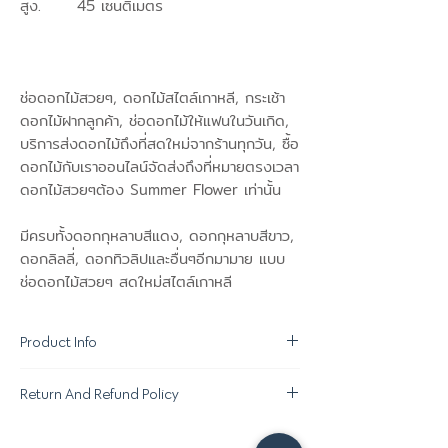
สูง. 45 เซนติเมตร
ช่อดอกไม้สวยๆ, ดอกไม้สไตล์เกาหลี, กระเช้า
ดอกไม้ฝากลูกค้า, ช่อดอกไม้ให้แฟนในวันเกิด,
บริการส่งดอกไม้ถึงที่สดใหม่จากร้านทุกวัน, ซื้อ
ดอกไม้กับเราออนไลน์จัดส่งถึงที่หมายตรงเวลา
ดอกไม้สวยๆต้อง Summer Flower เท่านั้น
มีครบทั้งดอกกุหลาบสีแดง, ดอกกุหลาบสีขาว,
ดอกลิลลี่, ดอกทิวลิปและอื่นๆอีกมามาย แบบ
ช่อดอกไม้สวยๆ สดใหม่สไตล์เกาหลี
Product Info
Return And Refund Policy
ขอสงวนสิทธิ์ในการเปลี่ยนแปลง "ชนิด
ดอกไม้ที่ใช้ตกแต่ง" ตามความเหมาะสมใน
นโยบายการคืนของ :
แต่ละฤดูกาล โดยให้ภาพรวมและคุณภาพอยู่