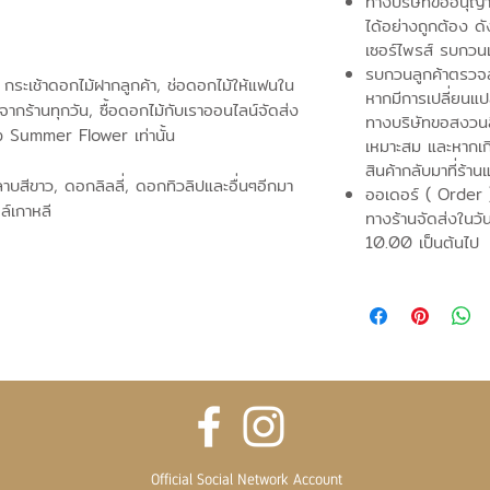
ทางบริษัทขออนุญาติ
ได้อย่างถูกต้อง ดั
เซอร์ไพรส์ รบกวน
รบกวนลูกค้าตรวจส
 กระเช้าดอกไม้ฝากลูกค้า, ช่อดอกไม้ให้แฟนใน
หากมีการเปลี่ยนแ
่จากร้านทุกวัน, ซื้อดอกไม้กับเราออนไลน์จัดส่ง
ทางบริษัทขอสงวนสิ
ง Summer Flower เท่านั้น
เหมาะสม และหากเก
สินค้ากลับมาที่ร้าน
บสีขาว, ดอกลิลลี่, ดอกทิวลิปและอื่นๆอีกมา
ออเดอร์ ( Order 
์เกาหลี
ทางร้านจัดส่งในวั
10.00 เป็นต้นไป
Official Social Network Account