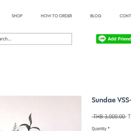
SHOP
HOW TO ORDER
BLOG
CONT
Sundae VSS
R
 THB 3,000.00 
T
Pr
Quantity
*