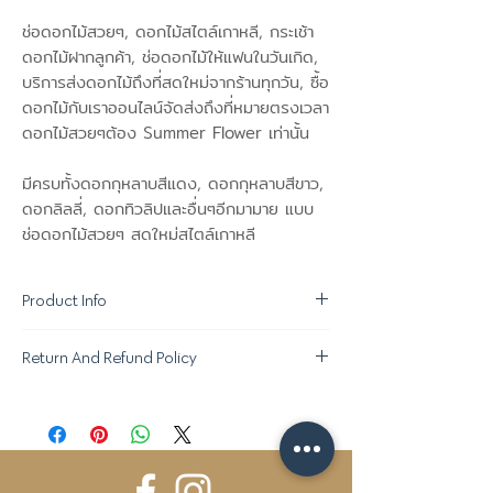
ช่อดอกไม้สวยๆ, ดอกไม้สไตล์เกาหลี, กระเช้า
ดอกไม้ฝากลูกค้า, ช่อดอกไม้ให้แฟนในวันเกิด,
บริการส่งดอกไม้ถึงที่สดใหม่จากร้านทุกวัน, ซื้อ
ดอกไม้กับเราออนไลน์จัดส่งถึงที่หมายตรงเวลา
ดอกไม้สวยๆต้อง Summer Flower เท่านั้น
มีครบทั้งดอกกุหลาบสีแดง, ดอกกุหลาบสีขาว,
ดอกลิลลี่, ดอกทิวลิปและอื่นๆอีกมามาย แบบ
ช่อดอกไม้สวยๆ สดใหม่สไตล์เกาหลี
Product Info
Return And Refund Policy
ขอสงวนสิทธิ์ในการเปลี่ยนแปลง "ชนิด
ดอกไม้ที่ใช้ตกแต่ง" ตามความเหมาะสมใน
นโยบายการคืนของ :
แต่ละฤดูกาล โดยให้ภาพรวมและคุณภาพอยู่
- หากสินค้าไม่ได้มาตรฐานสามารถคืนได้ภายใน
ระดับเดียวกับที่ลูกค้าสั่งซื้อช่อดอกไม้อัน
1 ชม หลังจากรับของ
สวยงามจาก Summer Flower ค่ะ^^
- กรุณาถ่ายรูปสินค้า ณ ตอนที่รับสินค้าดอกไม้
กรณีส่งภายในวัน กรุณาสั่งซื้อสินค้าอย่าง