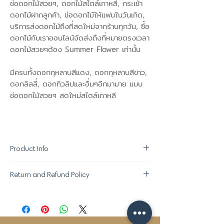
ช่อดอกไม้สวยๆ, ดอกไม้สไตล์เกาหลี, กระเช้า
ดอกไม้ฝากลูกค้า, ช่อดอกไม้ให้แฟนในวันเกิด,
บริการส่งดอกไม้ถึงที่สดใหม่จากร้านทุกวัน, ซื้อ
ดอกไม้กับเราออนไลน์จัดส่งถึงที่หมายตรงเวลา
ดอกไม้สวยๆต้อง Summer Flower เท่านั้น
มีครบทั้งดอกกุหลาบสีแดง, ดอกกุหลาบสีขาว,
ดอกลิลลี่, ดอกทิวลิปและอื่นๆอีกมามาย แบบ
ช่อดอกไม้สวยๆ สดใหม่สไตล์เกาหลี
Product Info
Return and Refund Policy
ขอสงวนสิทธิ์ในการเปลี่ยนแปลง "ชนิด
ดอกไม้ที่ใช้ตกแต่ง" ตามความเหมาะสมใน
นโยบายการคืนของ :
แต่ละฤดูกาล โดยให้ภาพรวมและคุณภาพอยู่
- หากสินค้าไม่ได้มาตรฐานสามารถคืนได้ภายใน
ระดับเดียวกับที่ลูกค้าสั่งซื้อช่อดอกไม้อัน
1 ชม หลังจากรับของ
สวยงามจาก Summer Flower ค่ะ^^