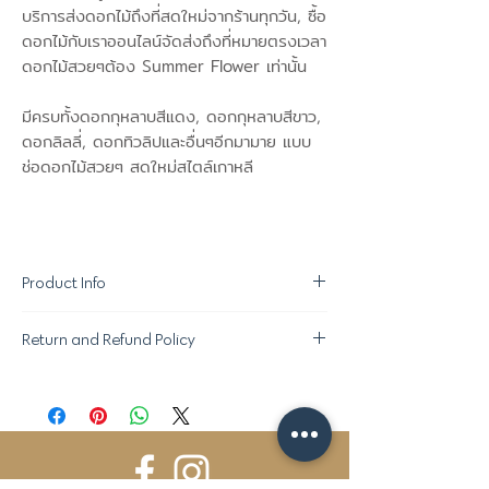
บริการส่งดอกไม้ถึงที่สดใหม่จากร้านทุกวัน, ซื้อ
ดอกไม้กับเราออนไลน์จัดส่งถึงที่หมายตรงเวลา
ดอกไม้สวยๆต้อง Summer Flower เท่านั้น
มีครบทั้งดอกกุหลาบสีแดง, ดอกกุหลาบสีขาว,
ดอกลิลลี่, ดอกทิวลิปและอื่นๆอีกมามาย แบบ
ช่อดอกไม้สวยๆ สดใหม่สไตล์เกาหลี
Product Info
Return and Refund Policy
ขอสงวนสิทธิ์ในการเปลี่ยนแปลง "ชนิด
ดอกไม้ที่ใช้ตกแต่ง" ตามความเหมาะสมใน
นโยบายการคืนของ :
แต่ละฤดูกาล โดยให้ภาพรวมและคุณภาพอยู่
- หากสินค้าไม่ได้มาตรฐานสามารถคืนได้ภายใน
ระดับเดียวกับที่ลูกค้าสั่งซื้อช่อดอกไม้อัน
1 ชม หลังจากรับของ
สวยงามจาก Summer Flower ค่ะ^^
- กรุณาถ่ายรูปสินค้า ณ ตอนที่รับสินค้าดอกไม้
กรณีส่งภายในวัน กรุณาสั่งซื้อสินค้าอย่าง
จากผู้ส่งสินค้า โดยมีรูปผู้ส่งสินค้าด้วยเพื่อ