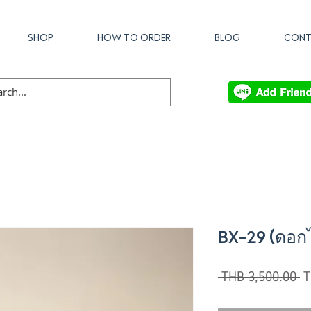
SHOP
HOW TO ORDER
BLOG
CONT
BX-29 (ดอก
R
 THB 3,500.00 
T
Pr