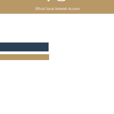
Official Social Network Account
ติดต่อสั่งซื้อสินค้าผ่าน
Line :
@Summerflower
หรือโทร :
0968595874
icy
rn Policy