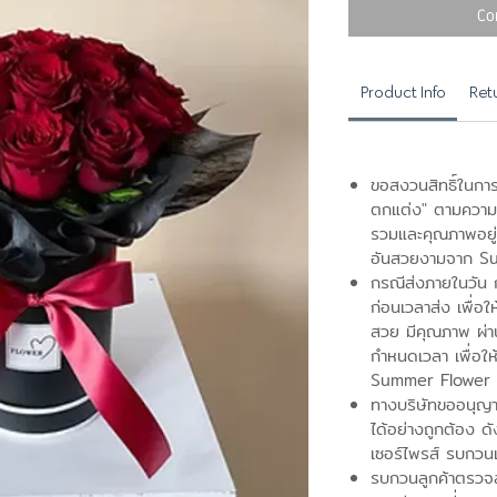
Co
Product Info
Ret
ขอสงวนสิทธิ์ในการ
ตกแต่ง" ตามความ
รวมและคุณภาพอยู่ระ
อันสวยงามจาก S
กรณีส่งภายในวัน กร
ก่อนเวลาส่ง เพื่อใ
สวย มีคุณภาพ ผ่
กำหนดเวลา เพื่อให
Summer Flower 
ทางบริษัทขออนุญาติ
ได้อย่างถูกต้อง ดั
เซอร์ไพรส์ รบกวน
รบกวนลูกค้าตรวจส