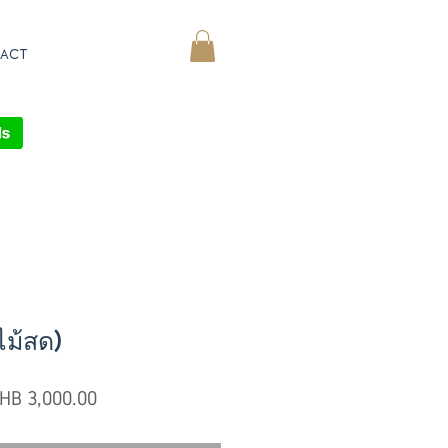
ACT
MY CART
ไม้สด)
egular
Sale
HB 3,000.00
ice
Price