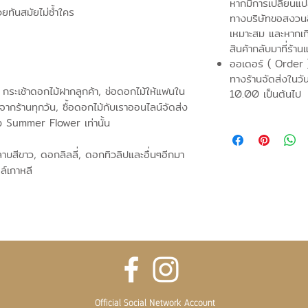
หากมีการเปลี่ยนแ
วยทันสมัยไม่ซ้ำใคร
ทางบริษัทขอสงวนสิ
เหมาะสม และหากเก
สินค้ากลับมาที่ร้าน
ออเดอร์ ( Order 
ทางร้านจัดส่งในวั
 กระเช้าดอกไม้ฝากลูกค้า, ช่อดอกไม้ให้แฟนใน
10.00 เป็นต้นไป
่จากร้านทุกวัน, ซื้อดอกไม้กับเราออนไลน์จัดส่ง
ง Summer Flower เท่านั้น
บสีขาว, ดอกลิลลี่, ดอกทิวลิปและอื่นๆอีกมา
์เกาหลี
Official Social Network Account