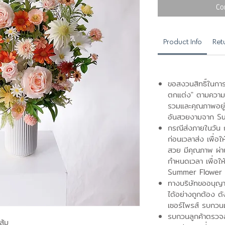
Co
Product Info
Ret
ขอสงวนสิทธิ์ในการ
ตกแต่ง" ตามความ
รวมและคุณภาพอยู่ระ
อันสวยงามจาก S
กรณีส่งภายในวัน กร
ก่อนเวลาส่ง เพื่อใ
สวย มีคุณภาพ ผ่
กำหนดเวลา เพื่อให
Summer Flower 
ทางบริษัทขออนุญาติ
ได้อย่างถูกต้อง ดั
เซอร์ไพรส์ รบกวน
รบกวนลูกค้าตรวจส
ส้ม