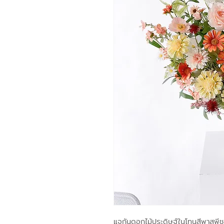
แจกันดอกไม้ประดิษฐ์ในโทนสีพาสพีช