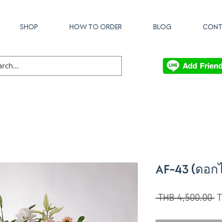
SHOP
HOW TO ORDER
BLOG
CONT
AF-43 (ดอกไม
R
 THB 4,500.00 
T
Pr