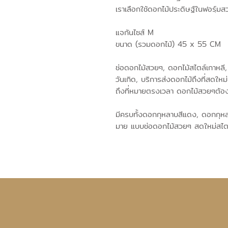
เราเลือกใช้ดอกไม้ประดิษฐ์ในฟอร์ฺมส
แจกันไซส์ M
ขนาด (รวมดอกไม้) 45 x 55 CM
ช่อดอกไม้สวยๆ, ดอกไม้สไตล์เกาหลี,
วันเกิด, บริการส่งดอกไม้ถึงที่สดใหม
ถึงที่หมายตรงเวลา ดอกไม้สวยๆต้อ
มีครบทั้งดอกกุหลาบสีแดง, ดอกกุหลา
มาย แบบช่อดอกไม้สวยๆ สดใหม่สไตล