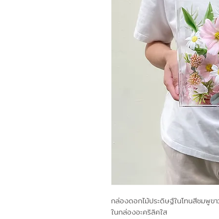
กล่องดอกไม้ประดิษฐ์ในโทนสีชมพูขา
ในกล่องอะคริลิคใส