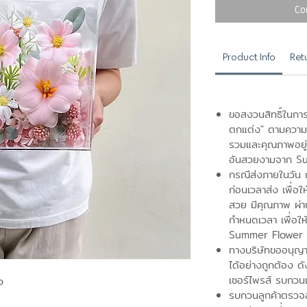
Co
Product Info
Ret
ขอสงวนสิทธิ์ในการ
ตกแต่ง" ตามความ
รวมและคุณภาพอยู่ระ
อันสวยงามจาก S
กรณีส่งภายในวัน กร
ก่อนเวลาส่ง เพื่อใ
สวย มีคุณภาพ ผ่
กำหนดเวลา เพื่อให
Summer Flower 
ทางบริษัทขออนุญาติ
ได้อย่างถูกต้อง ดั
เซอร์ไพรส์ รบกวน
ว
รบกวนลูกค้าตรวจส