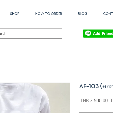
SHOP
HOW TO ORDER
BLOG
CONT
AF-103 (ดอก
R
 THB 2,500.00 
T
Pr